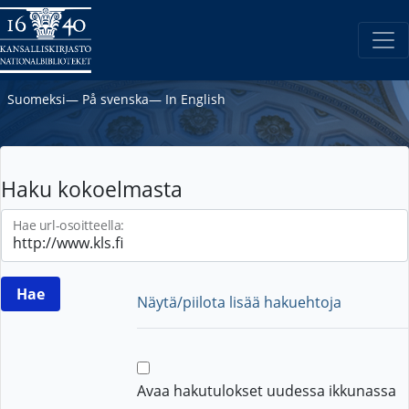
Suomeksi
―
På svenska
―
In English
Haku kokoelmasta
Hae url-osoitteella:
Näytä/piilota lisää hakuehtoja
Avaa hakutulokset uudessa ikkunassa