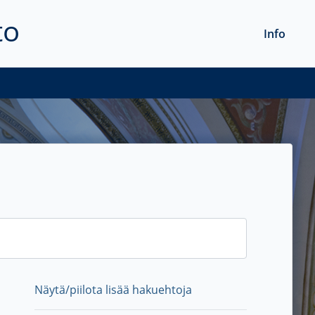
to
Info
Näytä/piilota lisää hakuehtoja