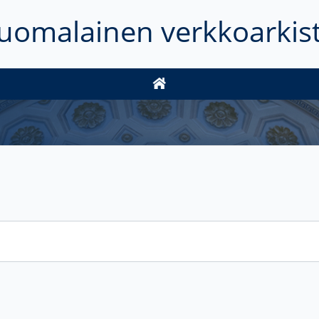
uomalainen verkkoarkis