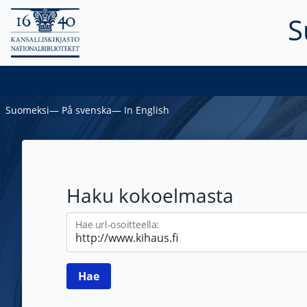
S
Suomeksi
―
På svenska
―
In English
Haku kokoelmasta
Hae url-osoitteella: