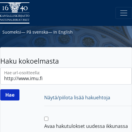
Suomeksi
―
På svenska
―
In English
Haku kokoelmasta
Hae url-osoitteella:
Näytä/piilota lisää hakuehtoja
Avaa hakutulokset uudessa ikkunassa