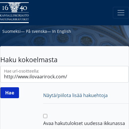
Suomeksi
―
På svenska
―
In English
Haku kokoelmasta
Hae url-osoitteella:
Näytä/piilota lisää hakuehtoja
Avaa hakutulokset uudessa ikkunassa