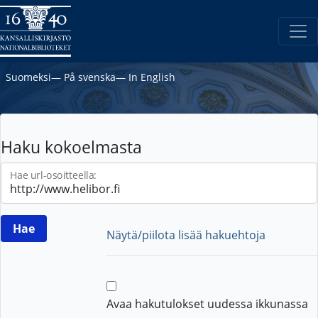
Suomeksi
―
På svenska
―
In English
Haku kokoelmasta
Hae url-osoitteella:
Näytä/piilota lisää hakuehtoja
Avaa hakutulokset uudessa ikkunassa