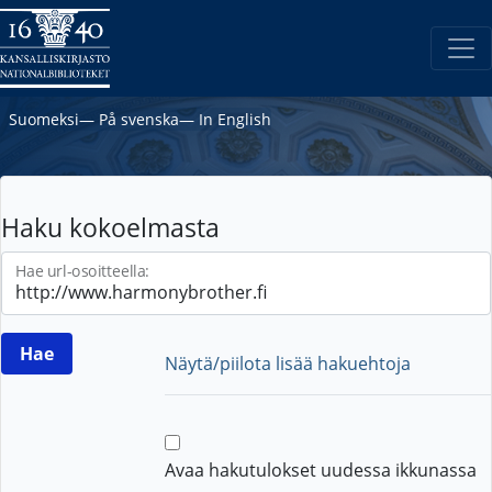
Suomeksi
―
På svenska
―
In English
Haku kokoelmasta
Hae url-osoitteella:
Näytä/piilota lisää hakuehtoja
Avaa hakutulokset uudessa ikkunassa