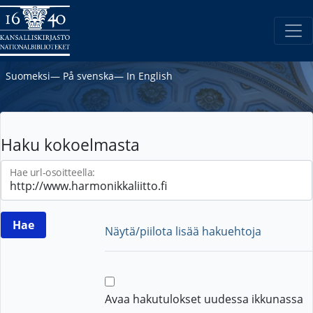
Suomeksi
―
På svenska
―
In English
Haku kokoelmasta
Hae url-osoitteella:
Näytä/piilota lisää hakuehtoja
Avaa hakutulokset uudessa ikkunassa