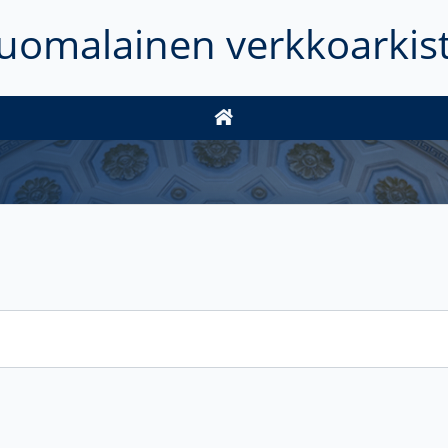
uomalainen verkkoarkis