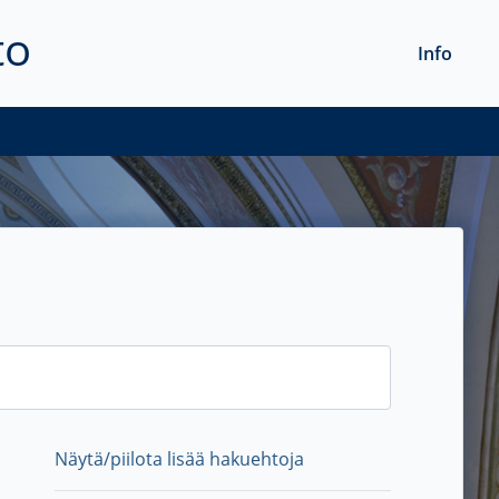
to
Info
Näytä/piilota lisää hakuehtoja