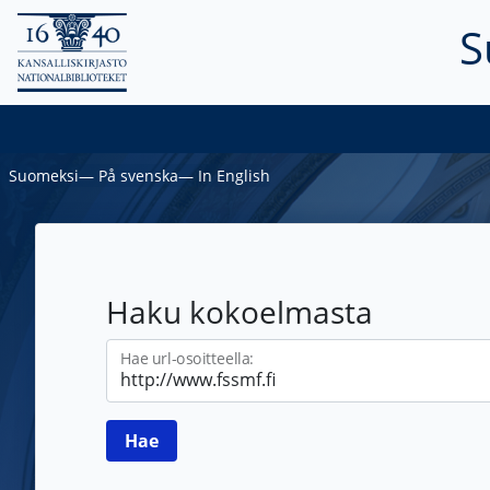
S
Suomeksi
―
På svenska
―
In English
Haku kokoelmasta
Hae url-osoitteella: