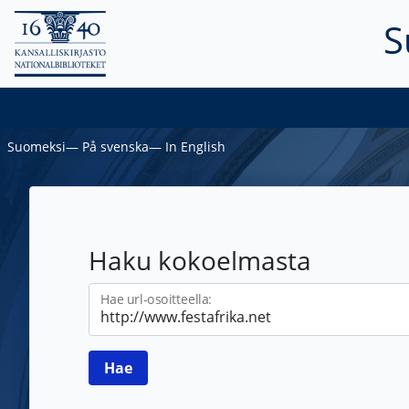
S
Suomeksi
―
På svenska
―
In English
Haku kokoelmasta
Hae url-osoitteella: