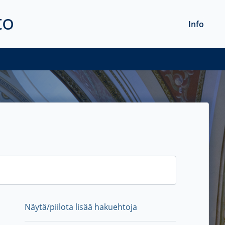
to
Info
Näytä/piilota lisää hakuehtoja