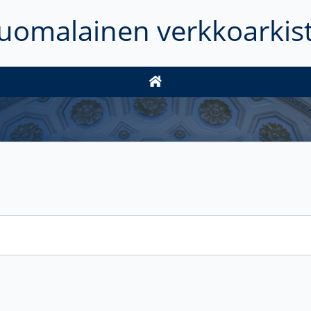
uomalainen verkkoarkis