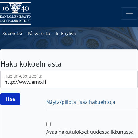
Suomeksi
―
På svenska
―
In English
Haku kokoelmasta
Hae url-osoitteella:
Näytä/piilota lisää hakuehtoja
Avaa hakutulokset uudessa ikkunassa