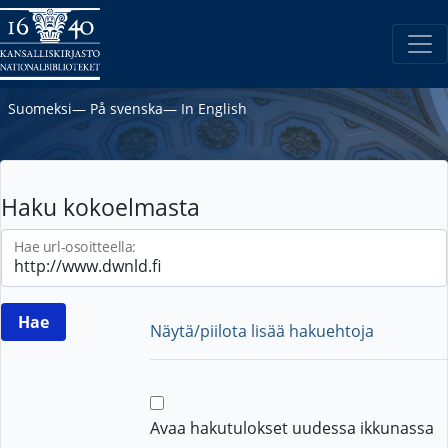
Suomeksi
―
På svenska
―
In English
Haku kokoelmasta
Hae url-osoitteella:
Näytä/piilota lisää hakuehtoja
Avaa hakutulokset uudessa ikkunassa