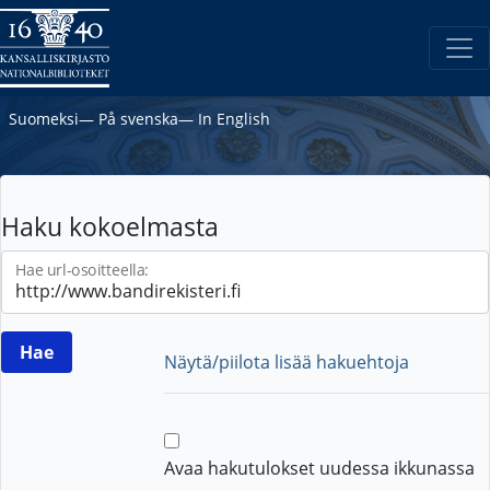
Suomeksi
―
På svenska
―
In English
Haku kokoelmasta
Hae url-osoitteella:
Näytä/piilota lisää hakuehtoja
Avaa hakutulokset uudessa ikkunassa