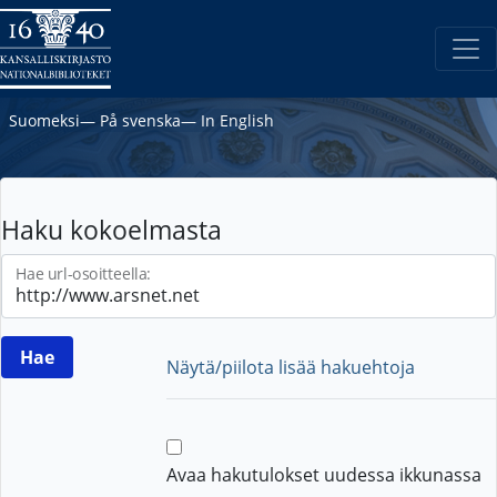
Suomeksi
―
På svenska
―
In English
Haku kokoelmasta
Hae url-osoitteella:
Näytä/piilota lisää hakuehtoja
Avaa hakutulokset uudessa ikkunassa