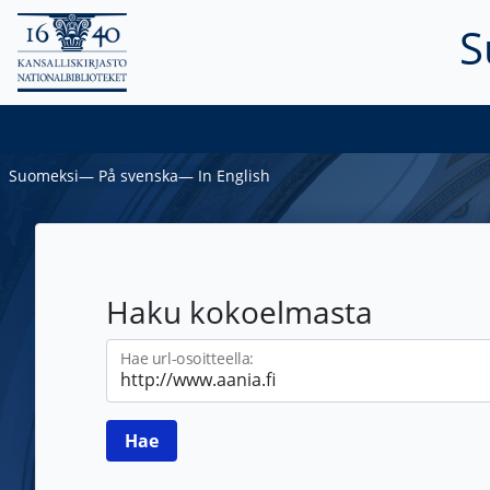
S
Suomeksi
―
På svenska
―
In English
Haku kokoelmasta
Hae url-osoitteella: