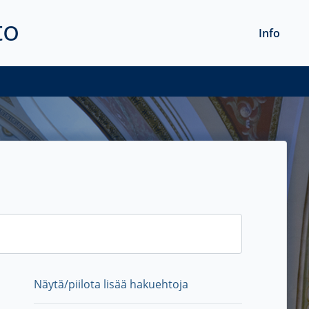
to
Info
Näytä/piilota lisää hakuehtoja