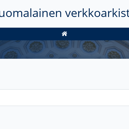
uomalainen verkkoarkis