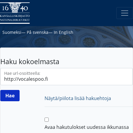
Suomeksi
―
På svenska
―
In English
Haku kokoelmasta
Hae url-osoitteella:
Näytä/piilota lisää hakuehtoja
Avaa hakutulokset uudessa ikkunassa