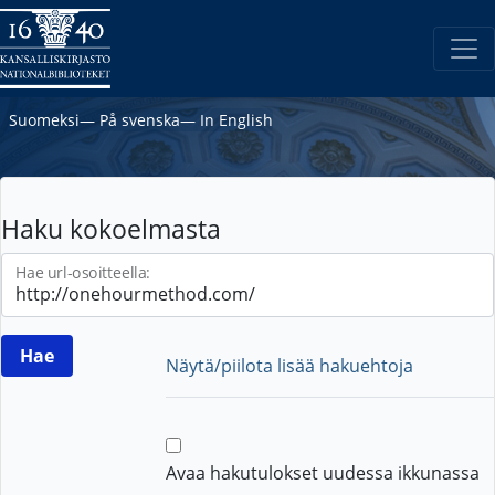
Suomeksi
―
På svenska
―
In English
Haku kokoelmasta
Hae url-osoitteella:
Näytä/piilota lisää hakuehtoja
Avaa hakutulokset uudessa ikkunassa