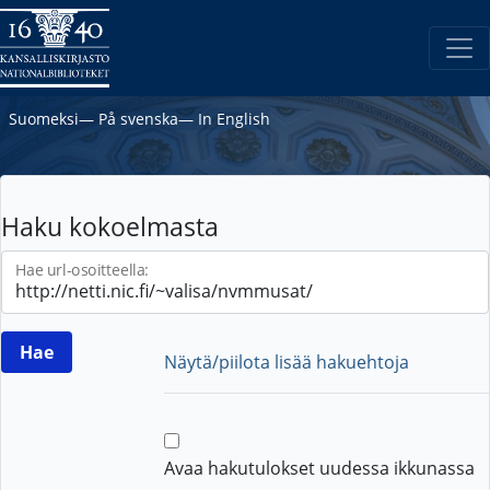
Suomeksi
―
På svenska
―
In English
Haku kokoelmasta
Hae url-osoitteella:
Näytä/piilota lisää hakuehtoja
Avaa hakutulokset uudessa ikkunassa