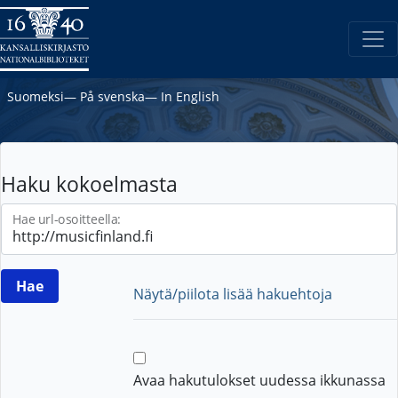
Suomeksi
―
På svenska
―
In English
Haku kokoelmasta
Hae url-osoitteella:
Näytä/piilota lisää hakuehtoja
Avaa hakutulokset uudessa ikkunassa