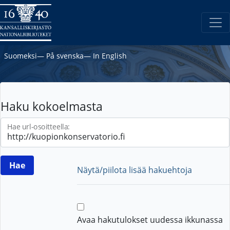
Suomeksi
―
På svenska
―
In English
Haku kokoelmasta
Hae url-osoitteella:
Näytä/piilota lisää hakuehtoja
Avaa hakutulokset uudessa ikkunassa