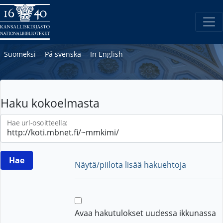
Suomeksi
―
På svenska
―
In English
Haku kokoelmasta
Hae url-osoitteella:
Näytä/piilota lisää hakuehtoja
Avaa hakutulokset uudessa ikkunassa