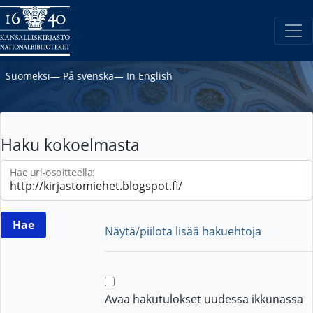
Suomeksi
―
På svenska
―
In English
Haku kokoelmasta
Hae url-osoitteella:
Näytä/piilota lisää hakuehtoja
Avaa hakutulokset uudessa ikkunassa