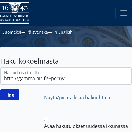
Suomeksi
―
På svenska
―
In English
Haku kokoelmasta
Hae url-osoitteella:
Näytä/piilota lisää hakuehtoja
Avaa hakutulokset uudessa ikkunassa