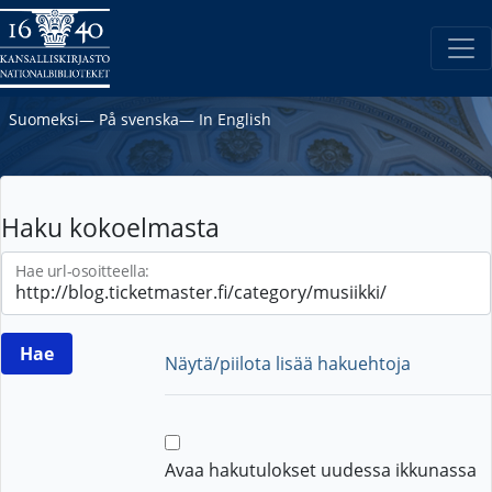
Suomeksi
―
På svenska
―
In English
Haku kokoelmasta
Hae url-osoitteella:
Näytä/piilota lisää hakuehtoja
Avaa hakutulokset uudessa ikkunassa