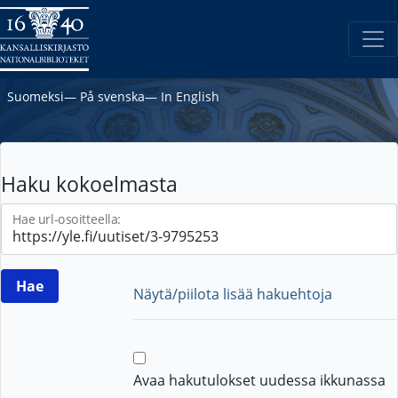
Suomeksi
―
På svenska
―
In English
Haku kokoelmasta
Hae url-osoitteella:
Näytä/piilota lisää hakuehtoja
Avaa hakutulokset uudessa ikkunassa