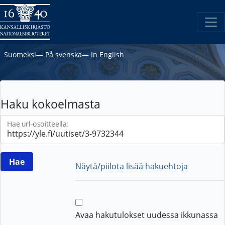
Suomeksi
―
På svenska
―
In English
Haku kokoelmasta
Hae url-osoitteella:
Näytä/piilota lisää hakuehtoja
Avaa hakutulokset uudessa ikkunassa