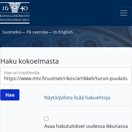
Suomeksi
―
På svenska
―
In English
Haku kokoelmasta
Hae url-osoitteella:
Näytä/piilota lisää hakuehtoja
Avaa hakutulokset uudessa ikkunassa