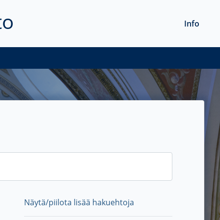
to
Info
Näytä/piilota lisää hakuehtoja