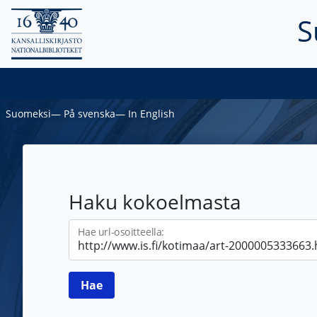
S
Suomeksi
―
På svenska
―
In English
Haku kokoelmasta
Hae url-osoitteella: