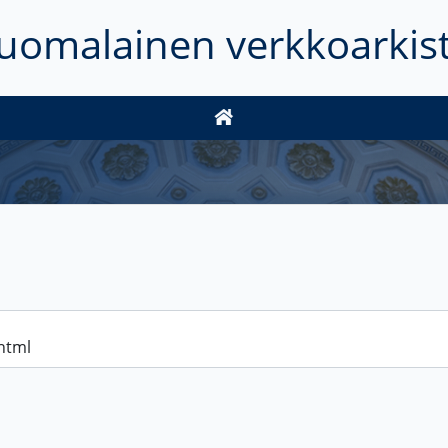
uomalainen verkkoarkis