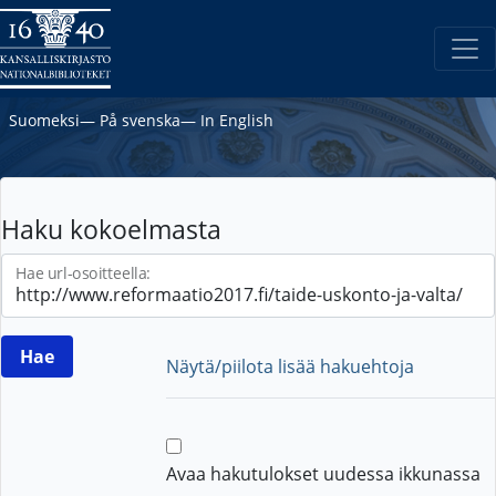
Suomeksi
―
På svenska
―
In English
Haku kokoelmasta
Hae url-osoitteella:
Näytä/piilota lisää hakuehtoja
Avaa hakutulokset uudessa ikkunassa