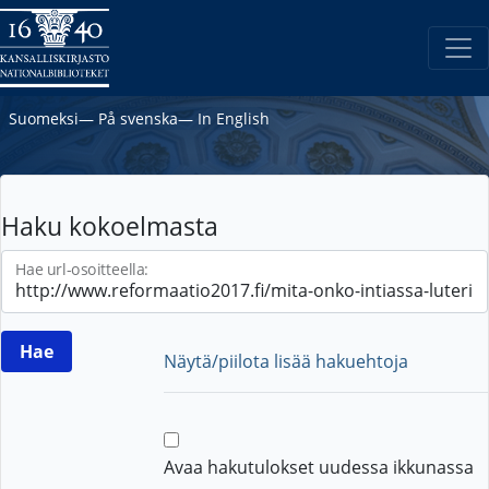
Suomeksi
―
På svenska
―
In English
Haku kokoelmasta
Hae url-osoitteella:
Näytä/piilota lisää hakuehtoja
Avaa hakutulokset uudessa ikkunassa