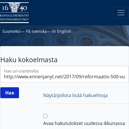
Suomeksi
―
På svenska
―
In English
Haku kokoelmasta
Hae url-osoitteella:
Näytä/piilota lisää hakuehtoja
Avaa hakutulokset uudessa ikkunassa