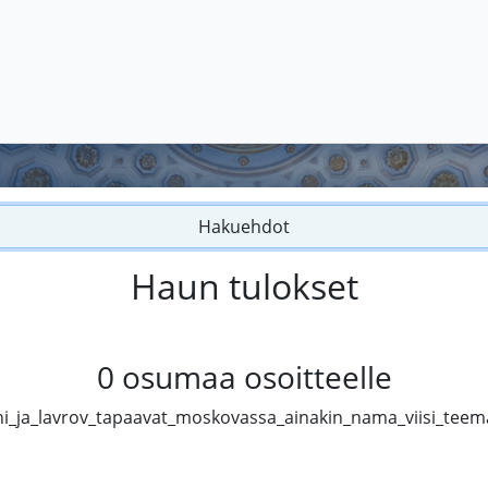
Hakuehdot
Haun tulokset
0
osumaa osoitteelle
soini_ja_lavrov_tapaavat_moskovassa_ainakin_nama_viisi_teem