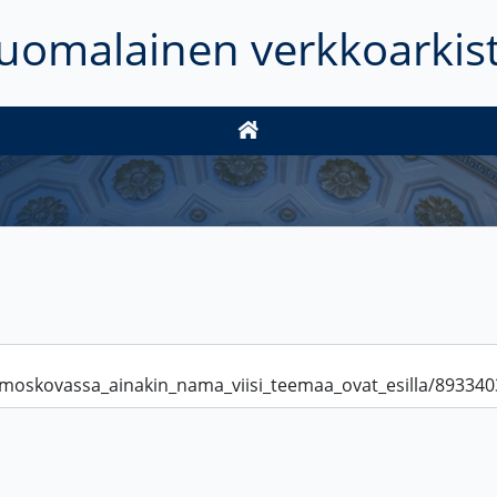
uomalainen verkkoarkis