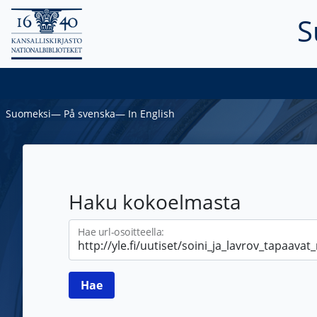
S
Suomeksi
―
På svenska
―
In English
Haku kokoelmasta
Hae url-osoitteella: