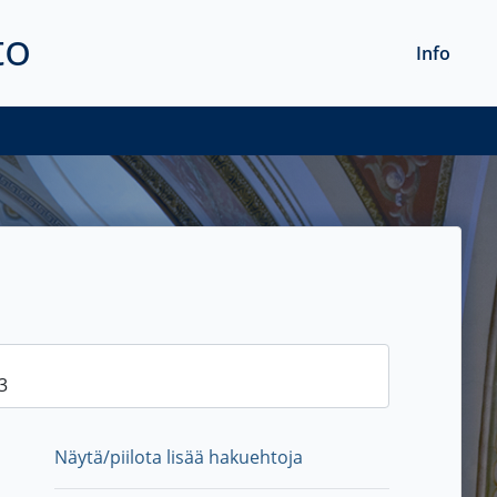
to
Info
Näytä/piilota lisää hakuehtoja