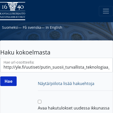
Suomeksi
―
På svenska
―
In English
Haku kokoelmasta
Hae url-osoitteella:
Näytä/piilota lisää hakuehtoja
Avaa hakutulokset uudessa ikkunassa