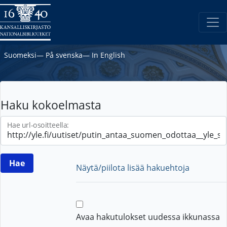
Suomeksi
―
På svenska
―
In English
Haku kokoelmasta
Hae url-osoitteella:
Näytä/piilota lisää hakuehtoja
Avaa hakutulokset uudessa ikkunassa