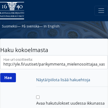
Suomeksi
―
På svenska
―
In English
Haku kokoelmasta
Hae url-osoitteella:
Näytä/piilota lisää hakuehtoja
Avaa hakutulokset uudessa ikkunassa