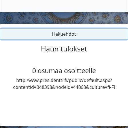
Hakuehdot
Haun tulokset
0
osumaa osoitteelle
http:/www.presidentti.fi/public/default.aspx?
contentid=348398&nodeid=44808&culture=fi-FI