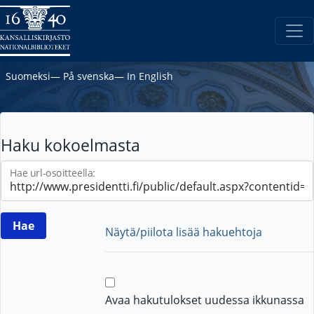
Suomeksi
―
På svenska
―
In English
Haku kokoelmasta
Hae url-osoitteella:
Näytä/piilota lisää hakuehtoja
Avaa hakutulokset uudessa ikkunassa