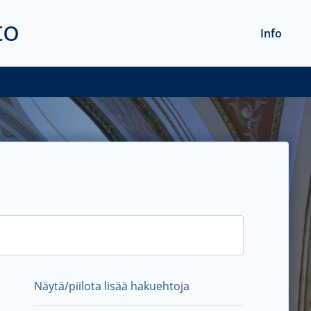
to
Info
Näytä/piilota lisää hakuehtoja