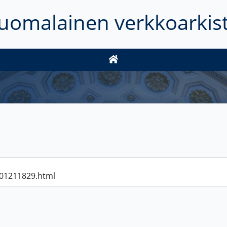
uomalainen verkkoarkis