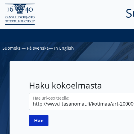
S
Suomeksi
―
På svenska
―
In English
Haku kokoelmasta
Hae url-osoitteella: