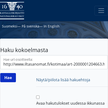
Suomeksi
―
På svenska
―
In English
Haku kokoelmasta
Hae url-osoitteella:
Näytä/piilota lisää hakuehtoja
Avaa hakutulokset uudessa ikkunassa