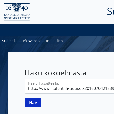
S
Suomeksi
―
På svenska
―
In English
Haku kokoelmasta
Hae url-osoitteella: