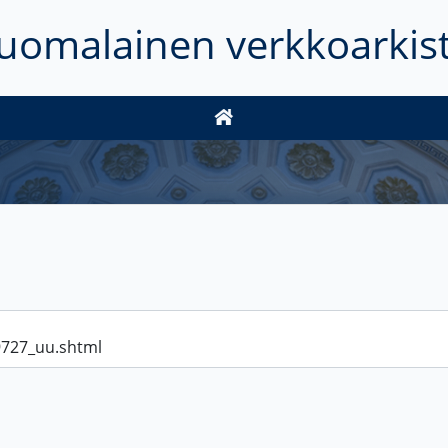
uomalainen verkkoarkis