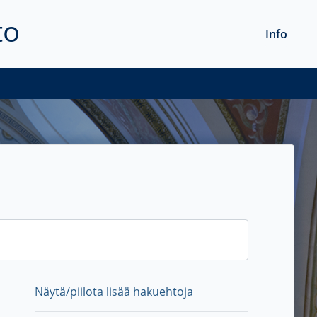
to
Info
Näytä/piilota lisää hakuehtoja