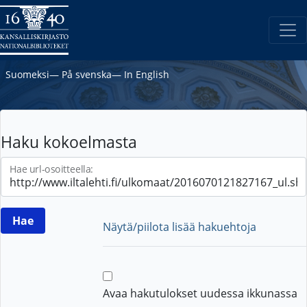
Suomeksi
―
På svenska
―
In English
Haku kokoelmasta
Hae url-osoitteella:
Näytä/piilota lisää hakuehtoja
Avaa hakutulokset uudessa ikkunassa