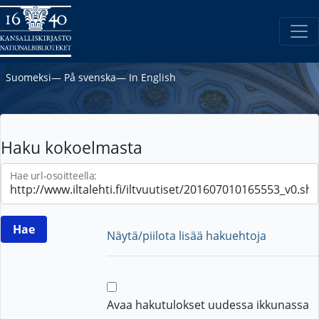
Suomeksi
―
På svenska
―
In English
Haku kokoelmasta
Hae url-osoitteella:
Näytä/piilota lisää hakuehtoja
Avaa hakutulokset uudessa ikkunassa