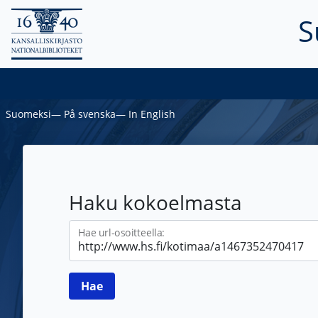
S
Suomeksi
―
På svenska
―
In English
Haku kokoelmasta
Hae url-osoitteella: