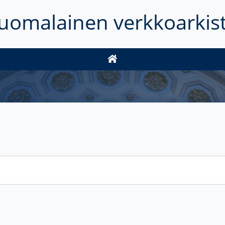
uomalainen verkkoarkis