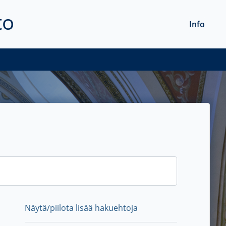
to
Info
Näytä/piilota lisää hakuehtoja