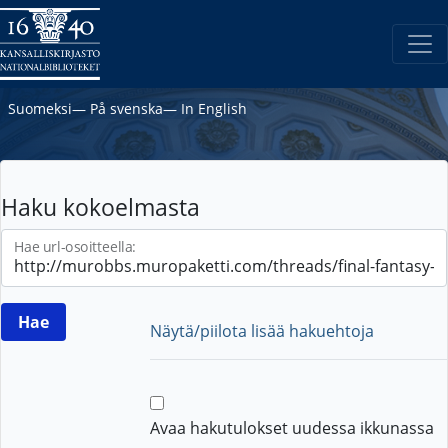
Suomeksi
―
På svenska
―
In English
Haku kokoelmasta
Hae url-osoitteella:
Näytä/piilota lisää hakuehtoja
Avaa hakutulokset uudessa ikkunassa