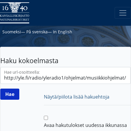
Suomeksi
―
På svenska
―
In English
Haku kokoelmasta
Hae url-osoitteella:
Näytä/piilota lisää hakuehtoja
Avaa hakutulokset uudessa ikkunassa