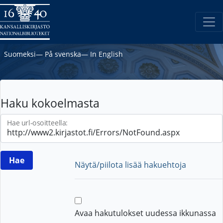
Suomeksi
―
På svenska
―
In English
Haku kokoelmasta
Hae url-osoitteella:
Näytä/piilota lisää hakuehtoja
Avaa hakutulokset uudessa ikkunassa