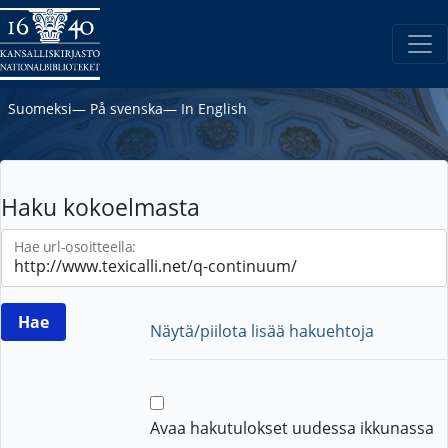
Suomeksi
―
På svenska
―
In English
Haku kokoelmasta
Hae url-osoitteella:
Näytä/piilota lisää hakuehtoja
Avaa hakutulokset uudessa ikkunassa