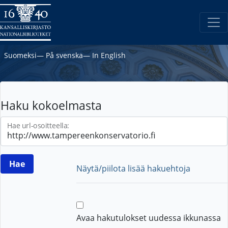
Suomeksi
―
På svenska
―
In English
Haku kokoelmasta
Hae url-osoitteella:
Näytä/piilota lisää hakuehtoja
Avaa hakutulokset uudessa ikkunassa