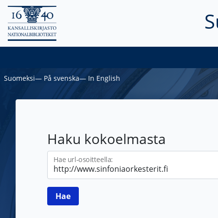
S
Suomeksi
―
På svenska
―
In English
Haku kokoelmasta
Hae url-osoitteella: