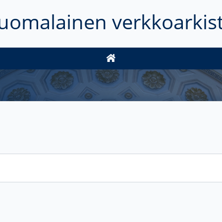
uomalainen verkkoarkis