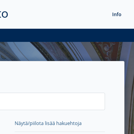
to
Info
Näytä/piilota lisää hakuehtoja