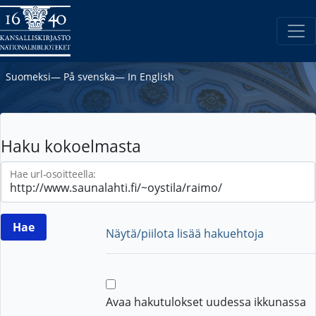
Suomeksi
―
På svenska
―
In English
Haku kokoelmasta
Hae url-osoitteella:
Näytä/piilota lisää hakuehtoja
Avaa hakutulokset uudessa ikkunassa