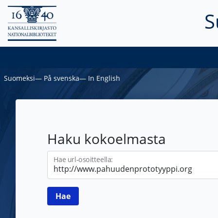
S
Suomeksi
―
På svenska
―
In English
Haku kokoelmasta
Hae url-osoitteella: