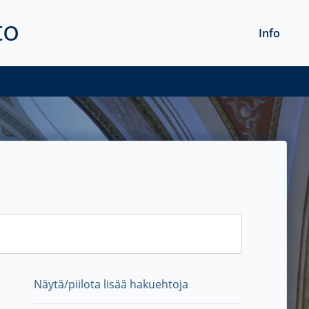
to
Info
Näytä/piilota lisää hakuehtoja