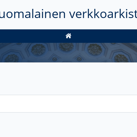
uomalainen verkkoarkis