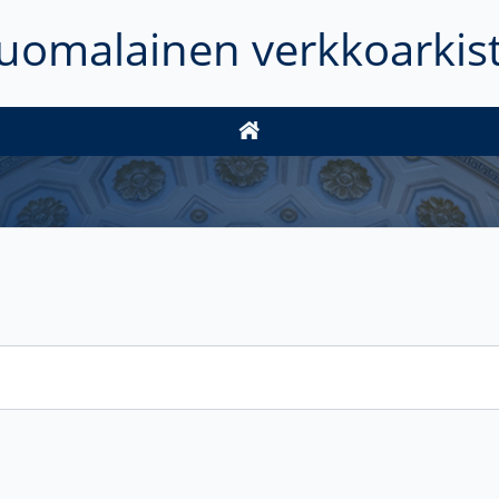
uomalainen verkkoarkis