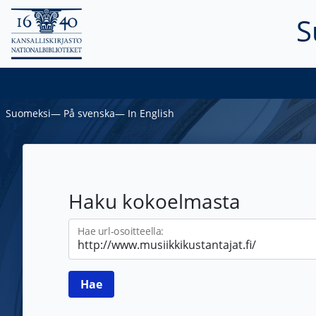
S
Suomeksi
―
På svenska
―
In English
Haku kokoelmasta
Hae url-osoitteella: