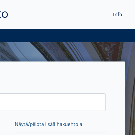
to
Info
Näytä/piilota lisää hakuehtoja